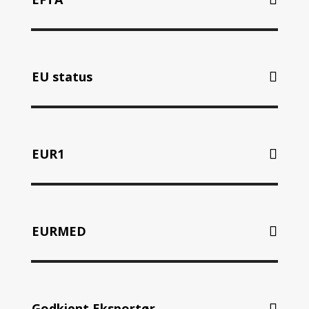
EU status
EUR1
EURMED
Godkjent Eksportør