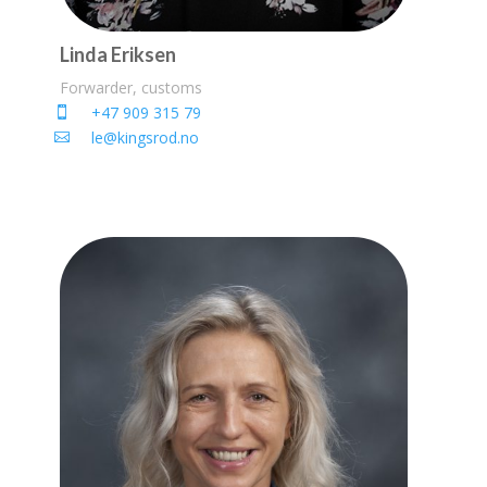
Linda Eriksen
Forwarder, customs
+47 909 315 79
le@kingsrod.no