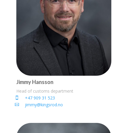
Jimmy Hansson
Head of customs department
+47 909 31 523
jimmy@kingsrod.no