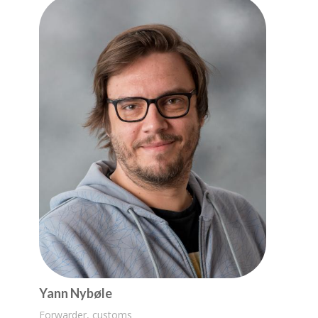
Yann Nybøle
Forwarder, customs