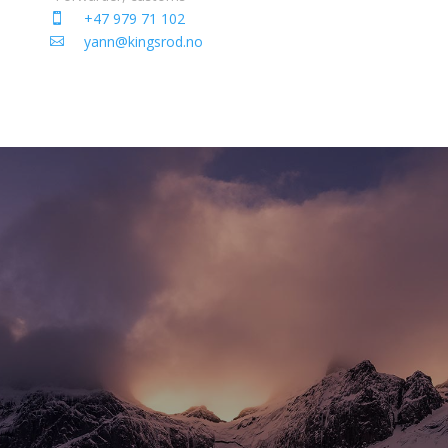
+47 979 71 102
yann@kingsrod.no